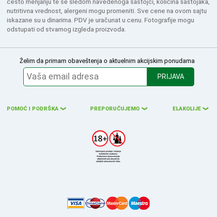
često menjanju te se sledom navedenoga sastojci, količina sastojaka,
nutritivna vrednost, alergeni mogu promeniti. Sve cene na ovom sajtu
iskazane su u dinarima. PDV je uračunat u cenu. Fotografije mogu
odstupati od stvarnog izgleda proizvoda.
Želim da primam obaveštenja o aktuelnim akcijskim ponudama
PRIJAVA
POMOĆ I PODRŠKA
PREPORUČUJEMO
ELAKOLIJE
❮
❮
❮