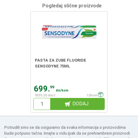
Pogledaj slične proizvode
PASTA ZA ZUBE FLUORIDE
SENSODYNE 75ML
699.
99
din/kom
9333.20 din/l
12kom
DODAJ
Potrudili smo se da osiguramo da svaka informacija o proizvodima
bude potpuno tačna. Imajte u vidu ipak da se prehrambreni proizvodi