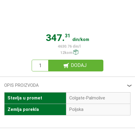
347.
31
din/kom
4630.76 din/l
12kom
DODAJ
OPIS PROIZVODA
❮
Stavlja u promet
Colgate-Palmolive
Zemlja porekla
Poljska