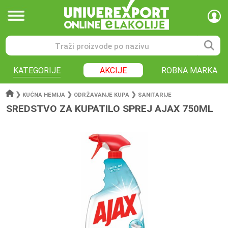
KATEGORIJE
AKCIJE
ROBNA MARKA
❯
❯
❯
KUĆNA HEMIJA
ODRŽAVANJE KUPA
SANITARIJE
SREDSTVO ZA KUPATILO SPREJ AJAX 750ML