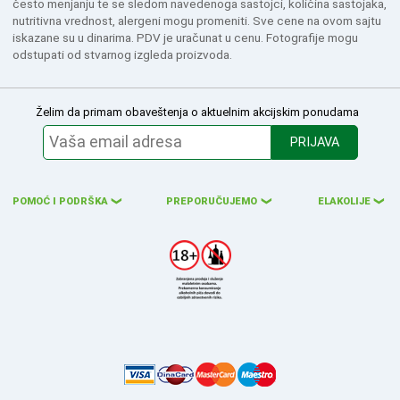
često menjanju te se sledom navedenoga sastojci, količina sastojaka,
nutritivna vrednost, alergeni mogu promeniti. Sve cene na ovom sajtu
iskazane su u dinarima. PDV je uračunat u cenu. Fotografije mogu
odstupati od stvarnog izgleda proizvoda.
Želim da primam obaveštenja o aktuelnim akcijskim ponudama
PRIJAVA
POMOĆ I PODRŠKA
PREPORUČUJEMO
ELAKOLIJE
❮
❮
❮