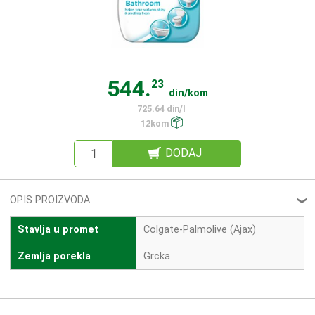
544.
23
din/kom
725.64 din/l
12kom
DODAJ
OPIS PROIZVODA
❮
Stavlja u promet
Colgate-Palmolive (Ajax)
Zemlja porekla
Grcka