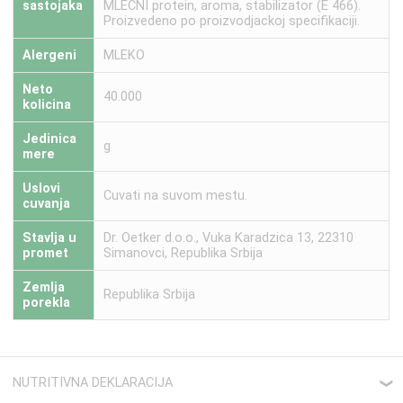
sastojaka
MLECNI protein, aroma, stabilizator (E 466).
Proizvedeno po proizvodjackoj specifikaciji.
Alergeni
MLEKO
Neto
40.000
kolicina
Jedinica
g
mere
Uslovi
Cuvati na suvom mestu.
cuvanja
Stavlja u
Dr. Oetker d.o.o., Vuka Karadzica 13, 22310
promet
Simanovci, Republika Srbija
Zemlja
Republika Srbija
porekla
NUTRITIVNA DEKLARACIJA
❮