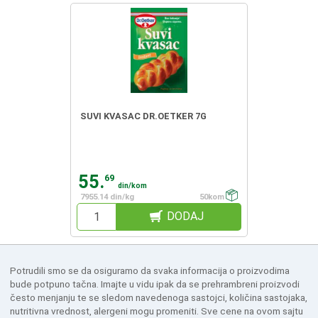
SUVI KVASAC DR.OETKER 7G
55.
69
din/kom
7955.14 din/kg
50kom
DODAJ
Potrudili smo se da osiguramo da svaka informacija o proizvodima
bude potpuno tačna. Imajte u vidu ipak da se prehrambreni proizvodi
često menjanju te se sledom navedenoga sastojci, količina sastojaka,
nutritivna vrednost, alergeni mogu promeniti. Sve cene na ovom sajtu