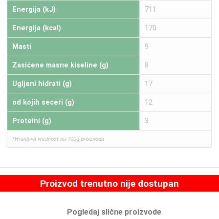
Energija (kJ)
711
Energija (kcal)
170
Masti
9
Zasićene masne kiseline (g)
8
Ugljeni hidrati (g)
17
od kojih seceri (g)
12
Proteini (g)
3
*Hranljiva vrednost na 100g proizvoda
Proizvod trenutno nije dostupan
Pogledaj slične proizvode