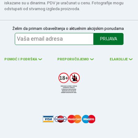
iskazane su u dinarima. PDV je uračunat u cenu. Fotografije mogu
odstupati od stvarnog izgleda proizvoda.
Želim da primam obaveštenja o aktuelnim akcijskim ponudama
PRIJAVA
POMOĆ I PODRŠKA
PREPORUČUJEMO
ELAKOLIJE
❮
❮
❮