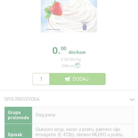
0.
00
din/kom
0.00 din/kg
30kom
DODAJ
OPIS PROIZVODA
❮
Grupa
Slag pena
proizvoda
Glukozni sirup, secer u prahu, palmino ulje,
Spisak
emulgator (E 472b), obrano MLEKO u prahu,