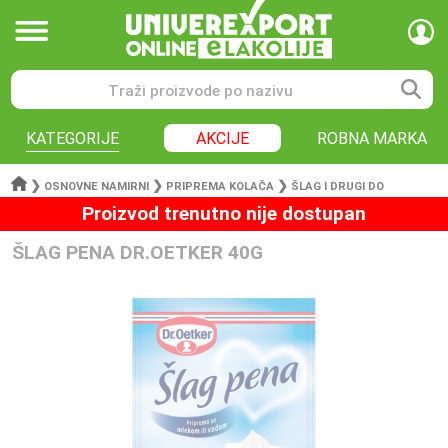
KATEGORIJE
AKCIJE
ROBNA MARKA
❯
❯
❯
OSNOVNE NAMIRNI
PRIPREMA KOLAČA
ŠLAG I DRUGI DO
Proizvod trenutno nije dostupan
ŠLAG PENA DR.OETKER 40G