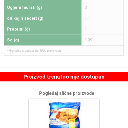
Ugljeni hidrati (g)
31
od kojih seceri (g)
1.1
Proteini (g)
11
So (g)
1.09
*Hranljiva vrednost na 100g proizvoda
Proizvod trenutno nije dostupan
Pogledaj slične proizvode