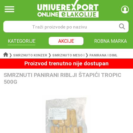
KATEGORIJE
AKCIJE
ROBNA MARKA
❯
❯
❯
SMRZNUTO KONZER
SMRZNUTO MESO I
PANIRANA I DIML
Proizvod trenutno nije dostupan
SMRZNUTI PANIRANI RIBLJI ŠTAPIĆI TROPIC
500G