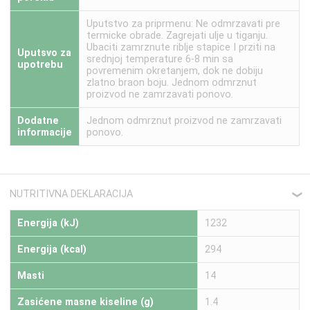
Uputstvo za priprmenu: Ne odmrzavati pre
termicke obrade. Zagrejati ulje u tiganju.
Ubaciti zamrznute riblje stapice I prziti na
Uputsvo za
srednjoj temperature 6-8 min sa
upotrebu
povremenim okretanjem, dok ne dobiju
zlatno braon boju. Jednom odmrznut
proizvod ne zamrzavati ponovo.
Dodatne
Jednom odmrznut proizvod ne zamrzavati
informacije
ponovo.
NUTRITIVNA DEKLARACIJA
❮
Energija (kJ)
1232
Energija (kcal)
294
Masti
14
Zasićene masne kiseline (g)
1.4