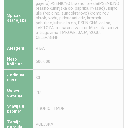
gajeno),PSENICNO brasno, prezla(PSENICNO
brasno,kuhinjska so, paprika, kvasac) , biljno
ulje (repicino, suncokrerovo),krompirov
Spisak
skrob, voda, pirinacani griz, krompir
sastojaka
pahuljice,kuhinjska so, PSENICNA vlakna,
LAKTOZA, mesavina zacina. Moze da sadrzi
u tragovima: RAKOVE, JAJA, SOJU,
CELER,SENF.
Alergeni
RIBA
Neto
500.000
kolicina
Jedinica
kg
mere
Uslovi
-18
cuvanja
Stavlja u
TROPIC TRADE
promet
Zemlja
POLJSKA
porekla