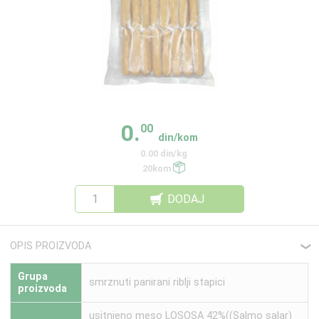
0.
00
din/kom
0.00 din/kg
20kom
DODAJ
OPIS PROIZVODA
❮
Grupa
smrznuti panirani riblji stapici
proizvoda
usitnjeno meso LOSOSA 42%((Salmo salar)