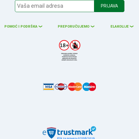
PRIJAVA
POMOĆ I PODRŠKA
PREPORUČUJEMO
ELAKOLIJE
❮
❮
❮