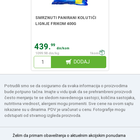
SMRZNUTI PANIRANI KOLUTIĆI
LIGNJE FRIKOM 400G
439.
99
din/kom
1099.98 din/kg
1kom
DODAJ
Potrudili smo se da osiguramo da svaka informacija o proizvodima
bude potpuno tačna. Imajte u vidu ipak da se prehrambreni proizvodi
često menjanju te se sledom navedenoga sastojci, količina sastojaka,
nutritivna vrednost, alergeni mogu promeniti. Sve cene na ovom sajtu
iskazane su u dinarima. PDV je uračunat u cenu. Fotografije mogu
odstupati od stvarnog izgleda proizvoda.
Želim da primam obaveštenja o aktuelnim akcijskim ponudama