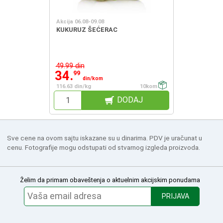
Akcija 06.08-09.08
KUKURUZ ŠEĆERAC
49.99 din
34.
99
din/kom
116.63 din/kg
10kom
DODAJ
Sve cene na ovom sajtu iskazane su u dinarima. PDV je uračunat u
cenu. Fotografije mogu odstupati od stvarnog izgleda proizvoda.
Želim da primam obaveštenja o aktuelnim akcijskim ponudama
PRIJAVA