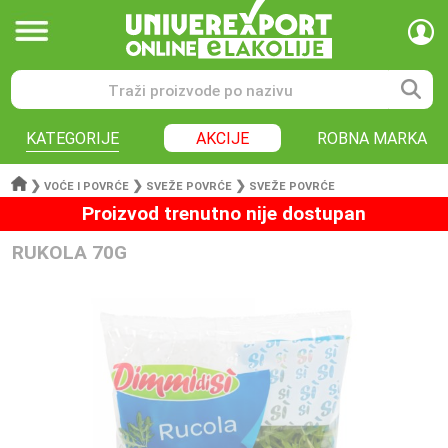
KATEGORIJE
AKCIJE
ROBNA MARKA
❯
❯
❯
VOĆE I POVRĆE
SVEŽE POVRĆE
SVEŽE POVRĆE
Proizvod trenutno nije dostupan
RUKOLA 70G