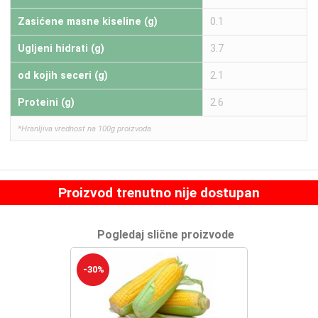
Zasićene masne kiseline (g)
0.1
Ugljeni hidrati (g)
3.7
od kojih seceri (g)
2.1
Proteini (g)
2.6
*Hranljiva vrednost na 100g proizvoda
Proizvod trenutno nije dostupan
Pogledaj slične proizvode
-30%