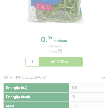
0.
00
din/kom
0.00 din/kg
3kom
DODAJ
NUTRITIVNA DEKLARACIJA
❮
Energija (kJ)
105
Energija (kcal)
25
Masti
0.7