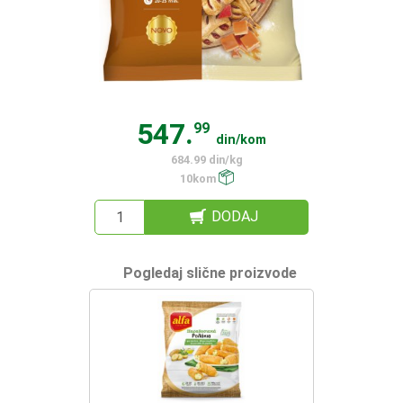
547.
99
din/kom
684.99 din/kg
10kom
DODAJ
Pogledaj slične proizvode