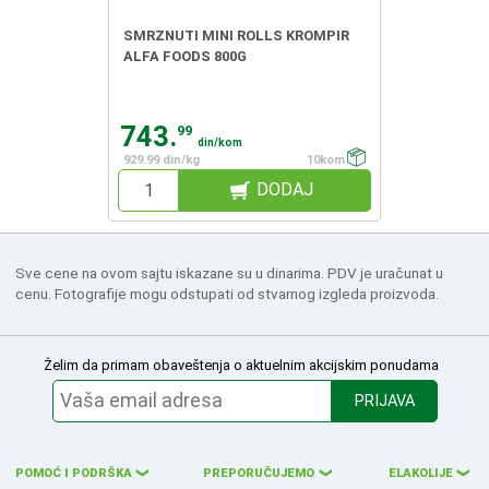
SMRZNUTI MINI ROLLS KROMPIR
ALFA FOODS 800G
743.
99
din/kom
929.99 din/kg
10kom
DODAJ
Sve cene na ovom sajtu iskazane su u dinarima. PDV je uračunat u
cenu. Fotografije mogu odstupati od stvarnog izgleda proizvoda.
Želim da primam obaveštenja o aktuelnim akcijskim ponudama
PRIJAVA
POMOĆ I PODRŠKA
PREPORUČUJEMO
ELAKOLIJE
❮
❮
❮