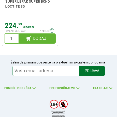
SUPER LEPAK SUPER BOND
LOCTITE 3G
224.
99
din/kom
224.99 din/kom
16kom
DODAJ
Želim da primam obaveštenja o aktuelnim akcijskim ponudama
PRIJAVA
POMOĆ I PODRŠKA
PREPORUČUJEMO
ELAKOLIJE
❮
❮
❮