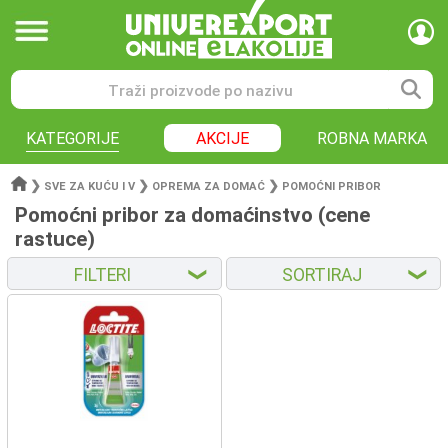
KATEGORIJE
AKCIJE
ROBNA MARKA
❯
❯
❯
SVE ZA KUĆU I V
OPREMA ZA DOMAĆ
POMOĆNI PRIBOR
Pomoćni pribor za domaćinstvo (cene
rastuce)
FILTERI
SORTIRAJ
❮
❮