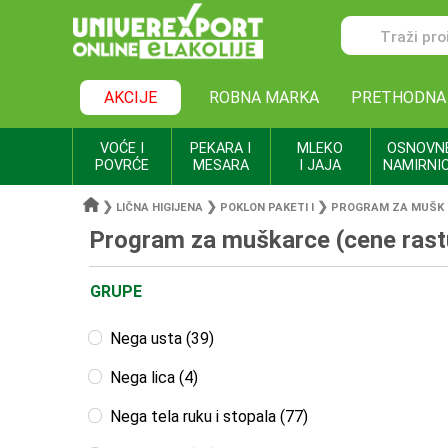
AKCIJE
ROBNA MARKA
PRETHODNA
VOĆE I
PEKARA I
MLEKO
OSNOVN
POVRĆE
MESARA
I JAJA
NAMIRNI
❯
❯
❯
LIČNA HIGIJENA
POKLON PAKETI I
PROGRAM ZA MUŠK
Program za muškarce (cene rast
GRUPE
Nega usta (39)
Nega lica (4)
Nega tela ruku i stopala (77)