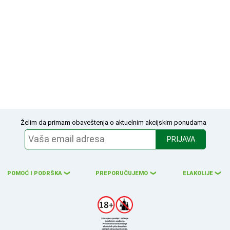
Želim da primam obaveštenja o aktuelnim akcijskim ponudama
PRIJAVA
POMOĆ I PODRŠKA
PREPORUČUJEMO
ELAKOLIJE
❮
❮
❮