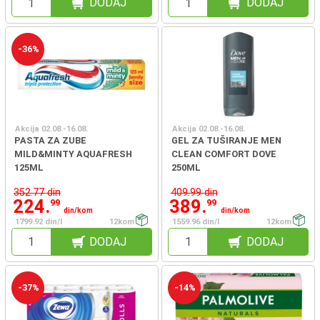
DODAJ
DODAJ
-36%
Akcija 02.08.-16.08.
Akcija 02.08.-16.08.
PASTA ZA ZUBE
GEL ZA TUŠIRANJE MEN
MILD&MINTY AQUAFRESH
CLEAN COMFORT DOVE
125ML
250ML
352.77 din
409.99 din
224.
389.
99
99
din/kom
din/kom
1799.92 din/l
12kom
1559.96 din/l
12kom
DODAJ
DODAJ
-37%
-14%