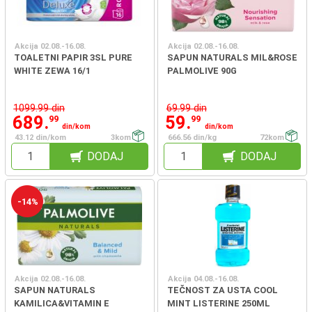
Akcija 02.08.-16.08.
Akcija 02.08.-16.08.
TOALETNI PAPIR 3SL PURE
SAPUN NATURALS MIL&ROSE
WHITE ZEWA 16/1
PALMOLIVE 90G
1099.99 din
69.99 din
689.
59.
99
99
din/kom
din/kom
43.12 din/kom
3kom
666.56 din/kg
72kom
DODAJ
DODAJ
-14%
Akcija 02.08.-16.08.
Akcija 04.08.-16.08.
SAPUN NATURALS
TEČNOST ZA USTA COOL
KAMILICA&VITAMIN E
MINT LISTERINE 250ML