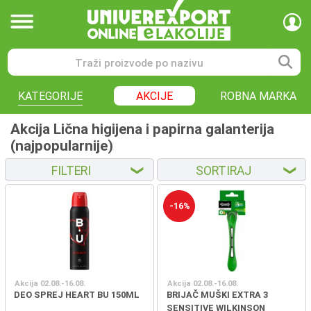
KATEGORIJE
AKCIJE
ROBNA MARKA
Akcija Lična higijena i papirna galanterija
(najpopularnije)
FILTERI
SORTIRAJ
❮
❮
-16%
Akcija 02.08.-16.08.
Akcija 02.08.-16.08.
DEO SPREJ HEART BU 150ML
BRIJAČ MUŠKI EXTRA 3
SENSITIVE WILKINSON