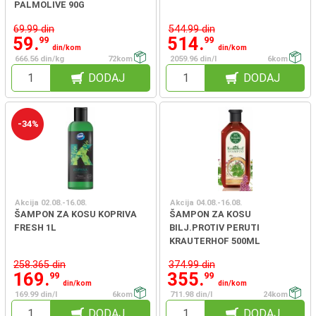
PALMOLIVE 90G
69.99 din
544.99 din
59.
514.
99
99
din/kom
din/kom
666.56 din/kg
72kom
2059.96 din/l
6kom
DODAJ
DODAJ
-34%
Akcija 02.08.-16.08.
Akcija 04.08.-16.08.
ŠAMPON ZA KOSU KOPRIVA
ŠAMPON ZA KOSU
FRESH 1L
BILJ.PROTIV PERUTI
KRAUTERHOF 500ML
258.365 din
374.99 din
169.
355.
99
99
din/kom
din/kom
169.99 din/l
6kom
711.98 din/l
24kom
DODAJ
DODAJ