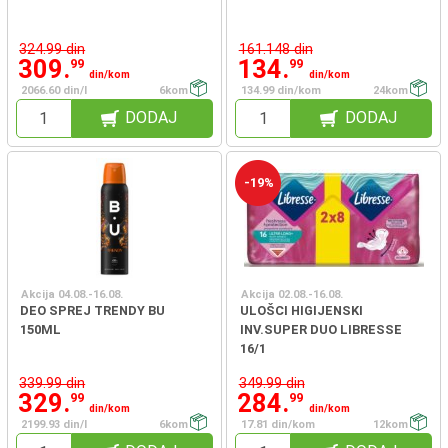
324.99 din
161.148 din
309.
134.
99
99
din/kom
din/kom
2066.60 din/l
6kom
134.99 din/kom
24kom
DODAJ
DODAJ
-19%
Akcija 04.08.-16.08.
Akcija 02.08.-16.08.
DEO SPREJ TRENDY BU
ULOŠCI HIGIJENSKI
150ML
INV.SUPER DUO LIBRESSE
16/1
339.99 din
349.99 din
329.
284.
99
99
din/kom
din/kom
2199.93 din/l
6kom
17.81 din/kom
12kom