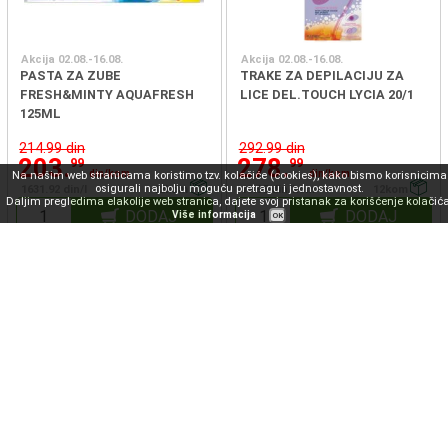
Akcija 02.08.-16.08.
Akcija 02.08.-16.08.
PASTA ZA ZUBE
TRAKE ZA DEPILACIJU ZA
FRESH&MINTY AQUAFRESH
LICE DEL.TOUCH LYCIA 20/1
125ML
214.99 din
292.99 din
203.
278.
99
99
din/kom
din/kom
Na našim web stranicama koristimo tzv. kolačiće (cookies), kako bismo korisnicima
osigurali najbolju moguću pretragu i jednostavnost.
1631.92 din/l
12kom
13.95 din/kom
12kom
Daljim pregledima elakolije web stranica, dajete svoj pristanak za korišćenje kolačića
DODAJ
DODAJ
Više informacija
OK
-21%
Akcija 02.08.-16.08.
Akcija 02.08.-16.08.
SALVETE 2SL SREBRNE 38X38
ULOŠCI HIGIJENSKI ULTRA
FRESH 25/1
NIGHT ALWAYS 12/1