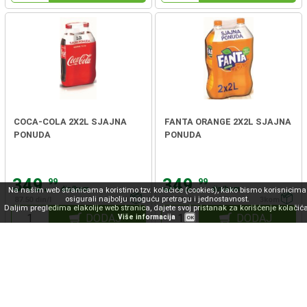
COCA-COLA 2X2L SJAJNA
FANTA ORANGE 2X2L SJAJNA
PONUDA
PONUDA
349.
349.
99
99
din/kom
din/kom
Na našim web stranicama koristimo tzv. kolačiće (cookies), kako bismo korisnicima
osigurali najbolju moguću pretragu i jednostavnost.
87.50 din/l
3kom
87.50 din/l
3kom
Daljim pregledima elakolije web stranica, dajete svoj pristanak za korišćenje kolačića
DODAJ
DODAJ
Više informacija
OK