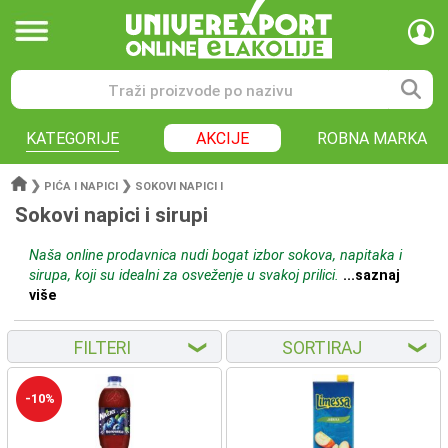
KATEGORIJE
AKCIJE
ROBNA MARKA
❯
❯
PIĆA I NAPICI
SOKOVI NAPICI I
Sokovi napici i sirupi
Naša online prodavnica nudi bogat izbor sokova, napitaka i
sirupa, koji su idealni za osveženje u svakoj prilici.
...saznaj
više
FILTERI
SORTIRAJ
❮
❮
-10%