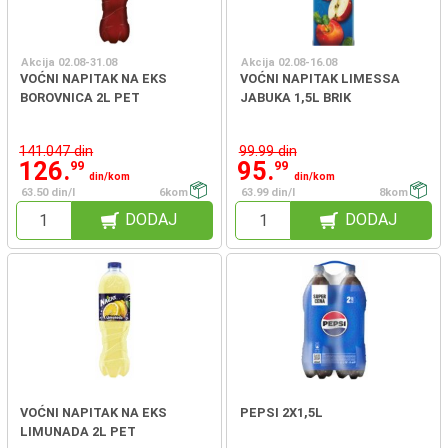
Akcija 02.08-31.08
Akcija 02.08-16.08
VOĆNI NAPITAK NA EKS
VOĆNI NAPITAK LIMESSA
BOROVNICA 2L PET
JABUKA 1,5L BRIK
141.047 din
99.99 din
126.
95.
99
99
din/kom
din/kom
63.50 din/l
6kom
63.99 din/l
8kom
DODAJ
DODAJ
VOĆNI NAPITAK NA EKS
PEPSI 2X1,5L
LIMUNADA 2L PET