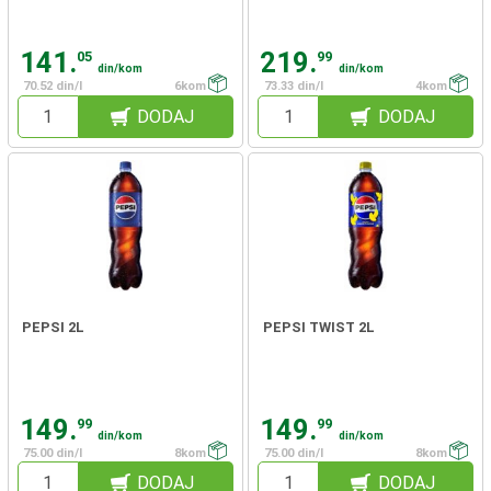
141.
219.
05
99
din/kom
din/kom
70.52 din/l
6kom
73.33 din/l
4kom
DODAJ
DODAJ
PEPSI 2L
PEPSI TWIST 2L
149.
149.
99
99
din/kom
din/kom
75.00 din/l
8kom
75.00 din/l
8kom
DODAJ
DODAJ