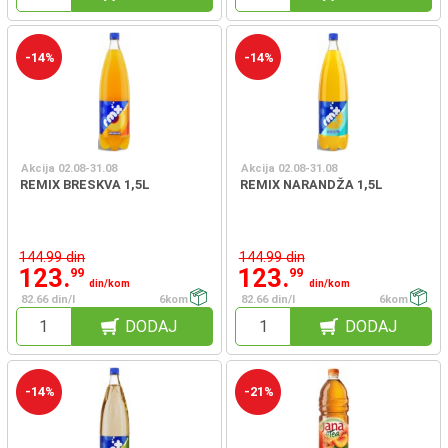
-14%
-14%
Akcija 02.08-31.08
Akcija 02.08-31.08
REMIX BRESKVA 1,5L
REMIX NARANDŽA 1,5L
144.99 din
144.99 din
123.
123.
99
99
din/kom
din/kom
82.66 din/l
6kom
82.66 din/l
6kom
DODAJ
DODAJ
-14%
-21%