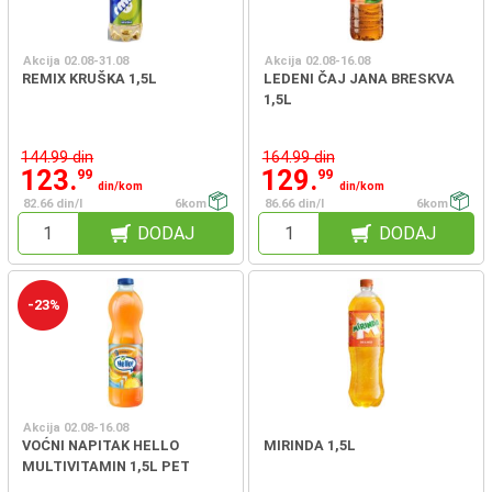
Akcija 02.08-31.08
Akcija 02.08-16.08
REMIX KRUŠKA 1,5L
LEDENI ČAJ JANA BRESKVA
1,5L
144.99 din
164.99 din
123.
129.
99
99
din/kom
din/kom
82.66 din/l
6kom
86.66 din/l
6kom
DODAJ
DODAJ
-23%
Akcija 02.08-16.08
VOĆNI NAPITAK HELLO
MIRINDA 1,5L
MULTIVITAMIN 1,5L PET