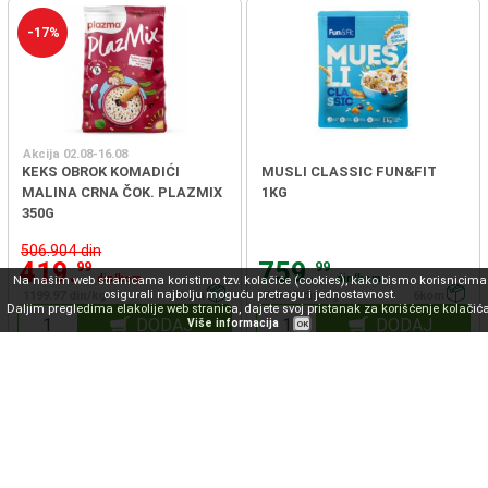
-17%
Akcija 02.08-16.08
KEKS OBROK KOMADIĆI
MUSLI CLASSIC FUN&FIT
MALINA CRNA ČOK. PLAZMIX
1KG
350G
506.904 din
419.
759.
99
99
din/kom
din/kom
Na našim web stranicama koristimo tzv. kolačiće (cookies), kako bismo korisnicima
osigurali najbolju moguću pretragu i jednostavnost.
1199.97 din/kg
10kom
759.99 din/kg
6kom
Daljim pregledima elakolije web stranica, dajete svoj pristanak za korišćenje kolačića
DODAJ
DODAJ
Više informacija
OK
-20%