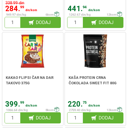
338.99 din
284.
441.
99
94
din/kom
din/kom
949.97 din/kg
6kom
1262.67 din/kg
12kom
DODAJ
DODAJ
KAKAO FLIPSI ČAR NA DAR
KAŠA PROTEIN CRNA
TAKOVO 375G
ČOKOLADA SWEET FIT 80G
399.
220.
99
75
din/kom
din/kom
1066.64 din/kg
8kom
2759.40 din/kg
12kom
DODAJ
DODAJ