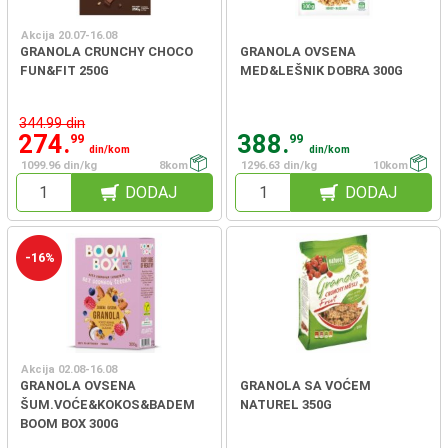
Akcija 20.07-16.08
GRANOLA CRUNCHY CHOCO
GRANOLA OVSENA
FUN&FIT 250G
MED&LEŠNIK DOBRA 300G
344.99 din
274.
388.
99
99
din/kom
din/kom
1099.96 din/kg
8kom
1296.63 din/kg
10kom
DODAJ
DODAJ
-16%
Akcija 02.08-16.08
GRANOLA OVSENA
GRANOLA SA VOĆEM
ŠUM.VOĆE&KOKOS&BADEM
NATUREL 350G
BOOM BOX 300G