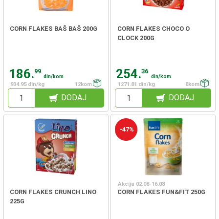
CORN FLAKES BAŠ BAŠ 200G
CORN FLAKES CHOCO O
CLOCK 200G
186.
254.
99
36
din/kom
din/kom
934.95 din/kg
12kom
1271.81 din/kg
8kom
DODAJ
DODAJ
-47%
Akcija 02.08-16.08
CORN FLAKES CRUNCH LINO
CORN FLAKES FUN&FIT 250G
225G