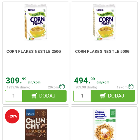
CORN FLAKES NESTLE 250G
CORN FLAKES NESTLE 500G
309.
494.
99
99
din/kom
din/kom
1239.96 din/kg
20kom
989.98 din/kg
12kom
DODAJ
DODAJ
-20%