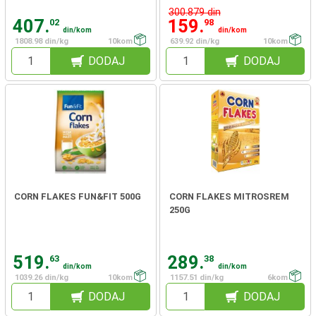
300.879 din
407.
159.
02
98
din/kom
din/kom
1808.98 din/kg
10kom
639.92 din/kg
10kom
DODAJ
DODAJ
CORN FLAKES FUN&FIT 500G
CORN FLAKES MITROSREM
250G
519.
289.
63
38
din/kom
din/kom
1039.26 din/kg
10kom
1157.51 din/kg
6kom
DODAJ
DODAJ