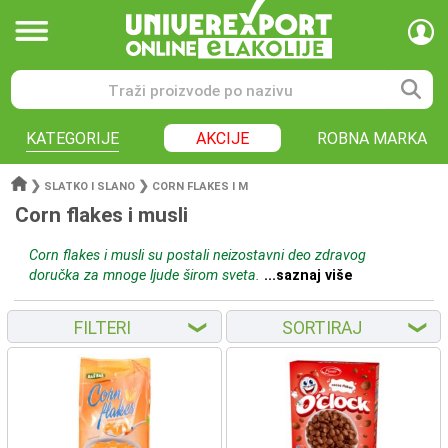
KATEGORIJE
AKCIJE
ROBNA MARKA
❯
❯
SLATKO I SLANO
CORN FLAKES I M
Corn flakes i musli
Corn flakes i musli su postali neizostavni deo zdravog
doručka za mnoge ljude širom sveta.
...saznaj više
FILTERI
SORTIRAJ
❮
❮