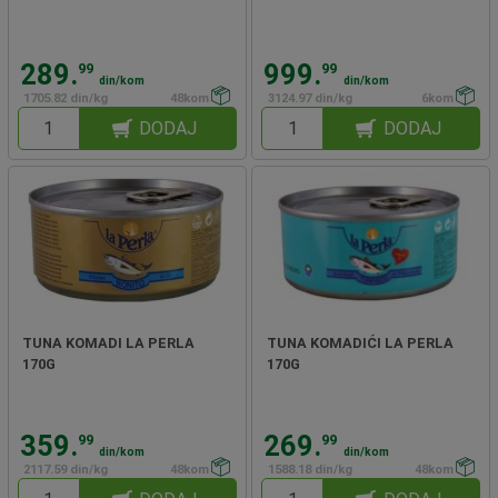
289.
999.
99
99
din/kom
din/kom
1705.82 din/kg
48kom
3124.97 din/kg
6kom
DODAJ
DODAJ
TUNA KOMADI LA PERLA
TUNA KOMADIĆI LA PERLA
170G
170G
359.
269.
99
99
din/kom
din/kom
2117.59 din/kg
48kom
1588.18 din/kg
48kom