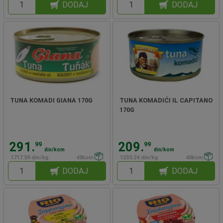
DODAJ
DODAJ
TUNA KOMADI GIANA 170G
TUNA KOMADIĆI IL CAPITANO
170G
291.
209.
99
99
din/kom
din/kom
1717.59 din/kg
48kom
1235.24 din/kg
48kom
DODAJ
DODAJ