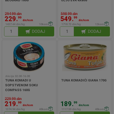
BEOGRAD 160G
ULJU EVA 4X80G
294.99 din
598.99 din
229.
549.
99
99
din/kom
din/kom
1437.44 din/kg
10kom
1718.72 din/kg
12kom
DODAJ
DODAJ
Akcija 02.08-16.08
TUNA KOMADI U
TUNA KOMADIĆI GIANA 170G
SOPSTVENOM SOKU
COMPASS 160G
229.99 din
219.
189.
99
99
din/kom
din/kom
1374.94 din/kg
48kom
1117.59 din/kg
48kom