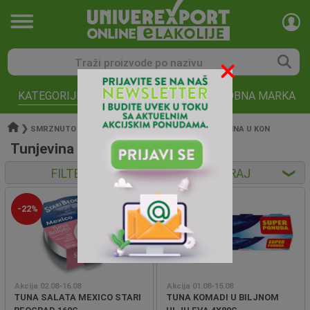
KATEGORIJE
AKCIJE
ROBNA MARKA
❯
❯
❯
SMRZNUTO KONZER
RIBA U KONZERVI
TUNJEVINA U KON
Tunjevina u konzervi (popust)
FILTERI
SORTIRAJ
❮
❮
-22%
Akcija 02.08-16.08
Akcija 01.08-15.08
TUNA SALATA MEXICO STARI
TUNA KOMADI U BILJNOM