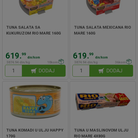
TUNA SALATA SA
TUNA SALATA MEXICANA RIO
KUKURUZOM RIO MARE 160G
MARE 160G
619.
619.
99
99
din/kom
din/kom
3874.94 din/kg
18kom
3874.94 din/kg
36kom
DODAJ
DODAJ
TUNA KOMADI U ULJU HAPPY
TUNA U MASLINOVOM ULJU
170G
RIO MARE 4X80G