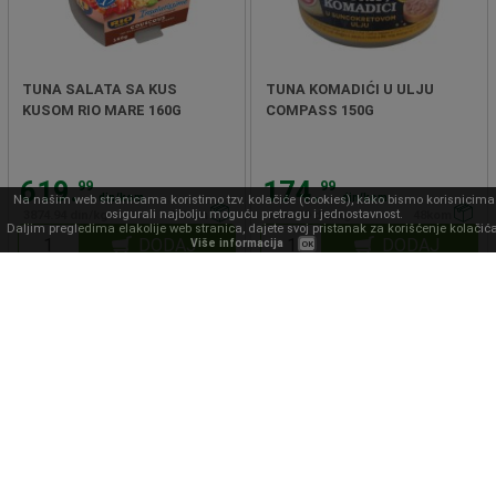
TUNA SALATA SA KUS
TUNA KOMADIĆI U ULJU
KUSOM RIO MARE 160G
COMPASS 150G
619.
174.
99
99
din/kom
din/kom
Na našim web stranicama koristimo tzv. kolačiće (cookies), kako bismo korisnicima
osigurali najbolju moguću pretragu i jednostavnost.
3874.94 din/kg
36kom
1166.60 din/kg
48kom
Daljim pregledima elakolije web stranica, dajete svoj pristanak za korišćenje kolačića
DODAJ
DODAJ
Više informacija
OK
TUNA KOMADI U ULJU
TUNA SALATA MEDITERANA
COMPASS 160G
COMPASS 160G