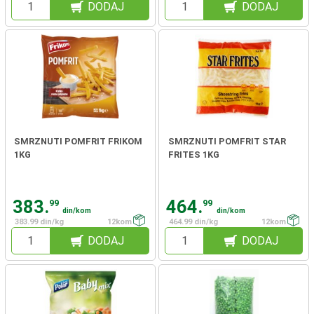
DODAJ
DODAJ
SMRZNUTI POMFRIT FRIKOM
SMRZNUTI POMFRIT STAR
1KG
FRITES 1KG
383.
464.
99
99
din/kom
din/kom
383.99 din/kg
12kom
464.99 din/kg
12kom
DODAJ
DODAJ