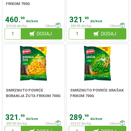
FRIKOM 750G
460.
321.
99
99
din/kom
din/kom
614.65 din/kg
12kom
459.99 din/kg
12kom
DODAJ
DODAJ
SMRZNUTO POVRĆE
SMRZNUTO POVRĆE GRAŠAK
BORANIJA ŽUTA FRIKOM 700G
FRIKOM 700G
321.
289.
99
99
din/kom
din/kom
459.99 din/kg
12kom
414.27 din/kg
12kom