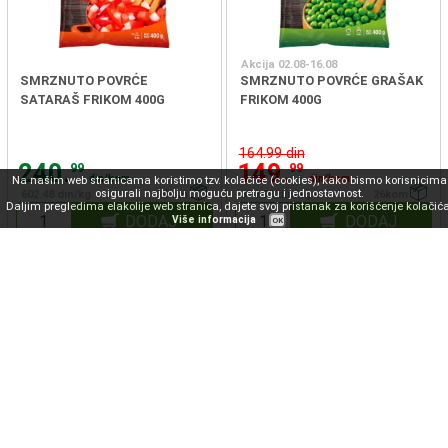
Akcija 02.08-16.08
SMRZNUTO POVRĆE
SMRZNUTO POVRĆE GRAŠAK
SATARAŠ FRIKOM 400G
FRIKOM 400G
164.99 din
240.
149.
99
99
din/kom
din/kom
Na našim web stranicama koristimo tzv. kolačiće (cookies), kako bismo korisnicima
osigurali najbolju moguću pretragu i jednostavnost.
602.48 din/kg
18kom
374.98 din/kg
26kom
Daljim pregledima elakolije web stranica, dajete svoj pristanak za korišćenje kolačića
DODAJ
DODAJ
Više informacija
OK
SMRZNUTO POVRĆE BROKOLI
SMRZNUTO POVRĆE
FRIKOM 400G
BORANIJA ZELENA FRIKOM