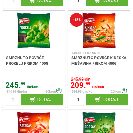
DODAJ
DODAJ
-15%
Akcija 31.07-06.08
SMRZNUTO POVRĆE
SMRZNUTO POVRĆE KINESKA
PROKELJ FRIKOM 400G
MEŠAVINA FRIKOM 400G
245.99 din
245.
209.
99
99
din/kom
din/kom
614.98 din/kg
20kom
524.98 din/kg
20kom
DODAJ
DODAJ