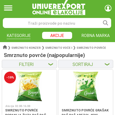
KATEGORIJE
AKCIJE
ROBNA MARKA
❯
❯
❯
SMRZNUTO KONZER
SMRZNUTO VOĆE I
SMRZNUTO POVRĆE
Smrznuto povrće (najpopularnije)
FILTERI
SORTIRAJ
❮
❮
-19%
Akcija 02.08-16.08
SMRZNUTO POVRĆE
SMRZNUTO POVRĆE GRAŠAK