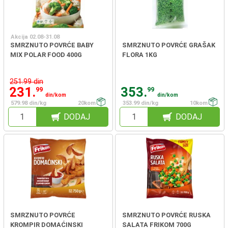
Akcija 02.08-31.08
SMRZNUTO POVRĆE BABY
SMRZNUTO POVRĆE GRAŠAK
MIX POLAR FOOD 400G
FLORA 1KG
251.99 din
231.
353.
99
99
din/kom
din/kom
579.98 din/kg
20kom
353.99 din/kg
10kom
DODAJ
DODAJ
SMRZNUTO POVRĆE
SMRZNUTO POVRĆE RUSKA
KROMPIR DOMAĆINSKI
SALATA FRIKOM 700G