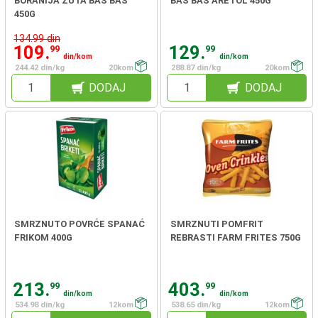
BORANIJA ŽUTA BAŠ BAŠ
BAŠ BAŠ ARETOL 450G
450G
134.99 din
109.
129.
99
99
din/kom
din/kom
244.42 din/kg
20kom
288.87 din/kg
20kom
DODAJ
DODAJ
SMRZNUTO POVRĆE SPANAĆ
SMRZNUTI POMFRIT
FRIKOM 400G
REBRASTI FARM FRITES 750G
213.
403.
99
99
din/kom
din/kom
534.98 din/kg
12kom
538.65 din/kg
12kom