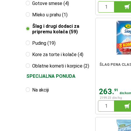
Gotove smese (4)
Mleko u prahu (1)
Šlag i drugi dodaci za
pripremu kolača (59)
Puding (19)
Kore za torte i kolače (4)
ŠLAG PENA CLASS
Oblatne korneti i korpice (2)
SPECIJALNA PONUDA
263.
Na akciji
91
din/ko
2199.23 din/kg