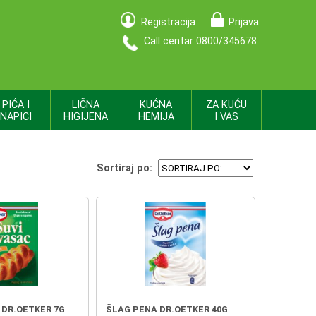
Registracija
Prijava
Call centar 0800/345678
PIĆA I
LIČNA
KUĆNA
ZA KUĆU
NAPICI
HIGIJENA
HEMIJA
I VAS
Sortiraj po:
 DR.OETKER 7G
ŠLAG PENA DR.OETKER 40G