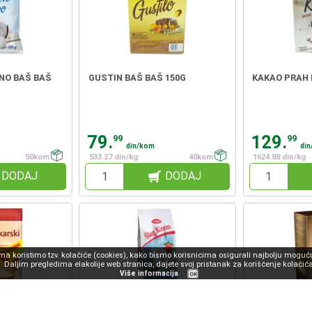
NO BAŠ BAŠ
GUSTIN BAŠ BAŠ 150G
KAKAO PRAH 
79.
129.
99
99
din/kom
di
50kom
533.27 din/kg
40kom
1624.88 din/kg
DODAJ
DODAJ
 koristimo tzv. kolačiće (cookies), kako bismo korisnicima osigurali najbolju moguću
Daljim pregledima elakolije web stranica, dajete svoj pristanak za korišćenje kolačića
Više informacija
OK