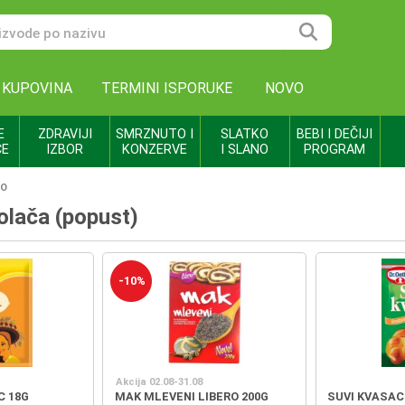
 KUPOVINA
TERMINI ISPORUKE
NOVO
E
ZDRAVIJI
SMRZNUTO I
SLATKO
BEBI I DEČIJI
CE
IZBOR
KONZERVE
I SLANO
PROGRAM
DO
kolača (popust)
-10%
Akcija 02.08-31.08
C 18G
MAK MLEVENI LIBERO 200G
SUVI KVASAC