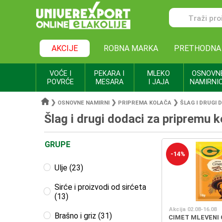
AKCIJE
ROBNA MARKA
PRETHODNA
VOĆE I
PEKARA I
MLEKO
OSNOVN
POVRĆE
MESARA
I JAJA
NAMIRNI
❯
❯
❯
OSNOVNE NAMIRNI
PRIPREMA KOLAČA
ŠLAG I DRUGI 
Šlag i drugi dodaci za pripremu 
GRUPE
-14%
Ulje (23)
Sirće i proizvodi od sirćeta
(13)
Akcija 02.08-16.08
Brašno i griz (31)
CIMET MLEVENI 