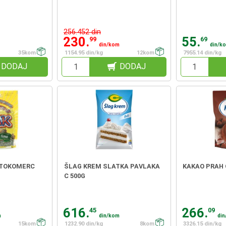
256.452 din
230.
55.
99
69
din/kom
din/k
35kom
1154.95 din/kg
12kom
7955.14 din/kg
DODAJ
DODAJ
ITOKOMERC
ŠLAG KREM SLATKA PAVLAKA
KAKAO PRAH 
C 500G
616.
266.
45
09
m
din/kom
di
15kom
1232.90 din/kg
8kom
3326.15 din/kg