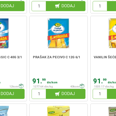
DODAJ
DODAJ
IC C 40G 3/1
PRAŠAK ZA PECIVO C 12G 6/1
VANILIN ŠEĆE
91.
91.
99
99
m
din/kom
din/k
12kom
1277.64 din/kg
40kom
1533.17 din/kg
DODAJ
DODAJ