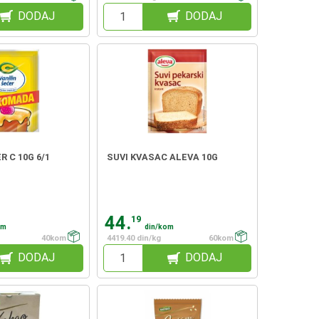
DODAJ
DODAJ
R C 10G 6/1
SUVI KVASAC ALEVA 10G
44.
19
om
din/kom
40kom
4419.40 din/kg
60kom
DODAJ
DODAJ