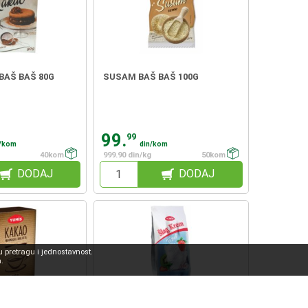
BAŠ BAŠ 80G
SUSAM BAŠ BAŠ 100G
99.
99
n/kom
din/kom
40kom
999.90 din/kg
50kom
DODAJ
DODAJ
 pretragu i jednostavnost.
.