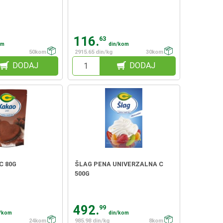
116.
63
om
din/kom
50kom
2915.65 din/kg
30kom
DODAJ
DODAJ
C 80G
ŠLAG PENA UNIVERZALNA C
500G
492.
99
n/kom
din/kom
24kom
985.98 din/kg
8kom