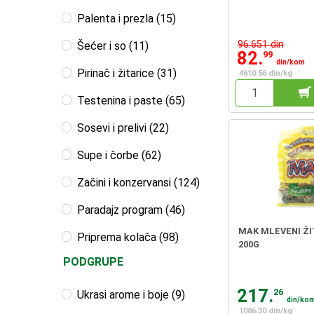
Palenta i prezla (15)
96.651 din
Šećer i so (11)
82.
99
din/kom
Pirinač i žitarice (31)
4610.56 din/kg
Testenina i paste (65)
Sosevi i prelivi (22)
Supe i čorbe (62)
Začini i konzervansi (124)
Paradajz program (46)
MAK MLEVENI Ž
Priprema kolača (98)
200G
PODGRUPE
217.
26
Ukrasi arome i boje (9)
din/ko
1086.30 din/kg