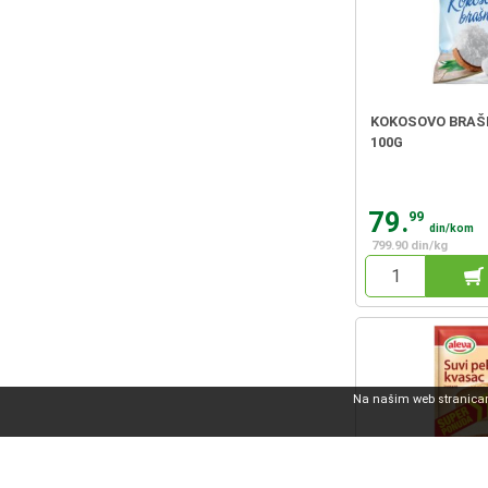
KOKOSOVO BRAŠ
100G
79.
99
din/kom
799.90 din/kg
Na našim web stranicama