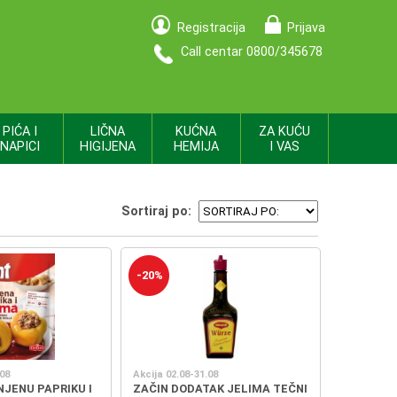
Registracija
Prijava
Call centar 0800/345678
PIĆA I
LIČNA
KUĆNA
ZA KUĆU
NAPICI
HIGIJENA
HEMIJA
I VAS
Sortiraj po:
-20%
.08
Akcija 02.08-31.08
NJENU PAPRIKU I
ZAČIN DODATAK JELIMA TEČNI