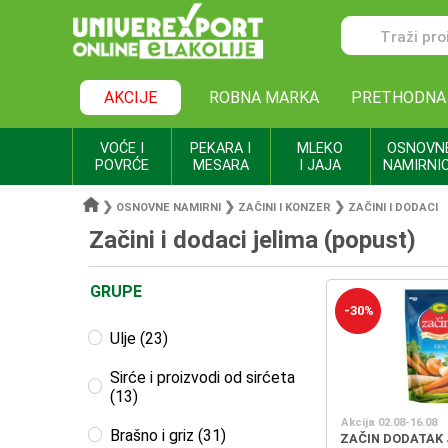
AKCIJE
ROBNA MARKA
PRETHODNA
VOĆE I
PEKARA I
MLEKO
OSNOVN
POVRĆE
MESARA
I JAJA
NAMIRNI
❯
❯
❯
OSNOVNE NAMIRNI
ZAČINI I KONZER
ZAČINI I DODACI
Začini i dodaci jelima (popust)
GRUPE
-30%
Ulje (23)
Sirće i proizvodi od sirćeta
(13)
Akcija 02.08-16.08
Brašno i griz (31)
ZAČIN DODATAK 