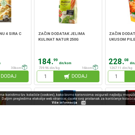
NU 4 SIRA C
ZAČIN DODATAK JELIMA
ZAČIN DODAT
KULINAT NATUR 250G
UKUSOM PILE
184.
228.
99
08
m
din/kom
di
30kom
739.96 din/kg
16kom
1267.11 din/kg
DODAJ
DODAJ
 koristimo tzv. kolačiće (cookies), kako bismo korisnicima osigurali najbolju moguću
Daljim pregledima elakolije web stranica, dajete svoj pristanak za korišćenje kolačića
Više informacija
OK