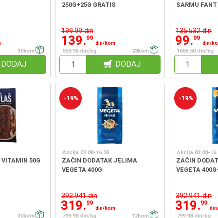
250G+25G GRATIS
SARMU FANT
199.99 din
135.532 din
139.
99.
99
99
m
din/kom
din/k
30kom
559.96 din/kg
28kom
1666.50 din/kg
DODAJ
DODAJ
-19%
-19%
Akcija 02.08-16.08
Akcija 02.08-16
 VITAMIN 50G
ZAČIN DODATAK JELIMA
ZAČIN DODAT
VEGETA 400G
VEGETA 400G
392.941 din
392.941 din
319.
319.
99
99
din/kom
di
30kom
799.98 din/kg
12kom
799.98 din/kg