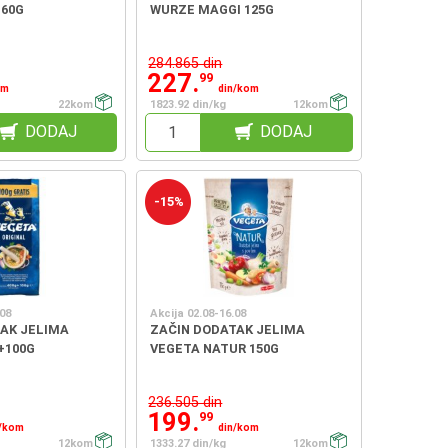
 60G
WURZE MAGGI 125G
284.865 din
227.
99
om
din/kom
22kom
1823.92 din/kg
12kom
DODAJ
DODAJ
-15%
.08
Akcija 02.08-16.08
AK JELIMA
ZAČIN DODATAK JELIMA
+100G
VEGETA NATUR 150G
236.505 din
199.
99
n/kom
din/kom
12kom
1333.27 din/kg
12kom