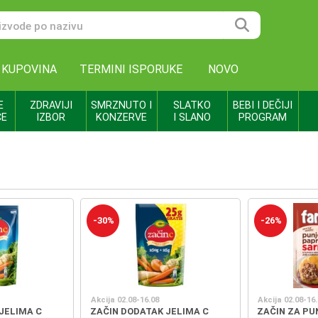
 KUPOVINA
TERMINI ISPORUKE
NOVO
E
ZDRAVIJI
SMRZNUTO I
SLATKO
BEBI I DEČIJI
CE
IZBOR
KONZERVE
I SLANO
PROGRAM
-30%
-26%
Akcija 02.08-16.08
Akcija 02.08-16
JELIMA C
ZAČIN DODATAK JELIMA C
ZAČIN ZA PU