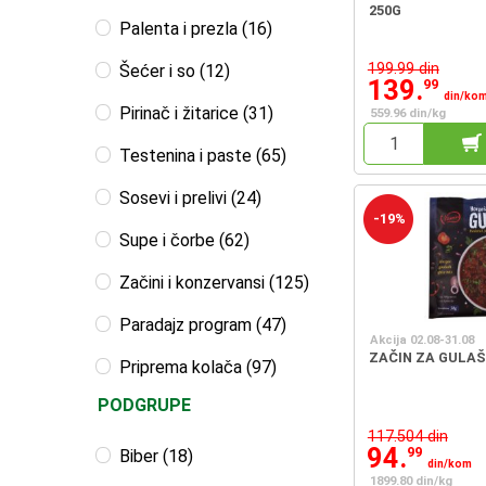
250G
Palenta i prezla (16)
199.99 din
Šećer i so (12)
139.
99
din/ko
Pirinač i žitarice (31)
559.96 din/kg
Testenina i paste (65)
Sosevi i prelivi (24)
-19%
Supe i čorbe (62)
Začini i konzervansi (125)
Paradajz program (47)
Akcija 02.08-31.08
ZAČIN ZA GULAŠ
Priprema kolača (97)
PODGRUPE
117.504 din
94.
99
Biber (18)
din/kom
1899.80 din/kg