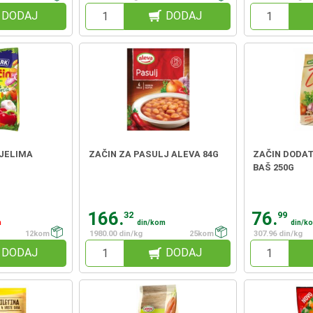
DODAJ
DODAJ
 JELIMA
ZAČIN ZA PASULJ ALEVA 84G
ZAČIN DODAT
BAŠ 250G
166.
76.
32
99
m
din/kom
din/k
12kom
1980.00 din/kg
25kom
307.96 din/kg
DODAJ
DODAJ