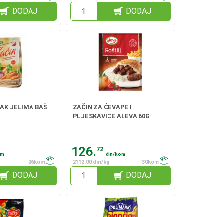
DODAJ
DODAJ
AK JELIMA BAŠ
ZAČIN ZA ĆEVAPE I
PLJESKAVICE ALEVA 60G
126.
72
om
din/kom
26kom
2112.00 din/kg
30kom
DODAJ
DODAJ