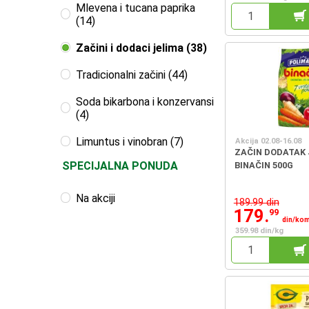
Mlevena i tucana paprika
(14)
Začini i dodaci jelima (38)
Tradicionalni začini (44)
Soda bikarbona i konzervansi
(4)
Limuntus i vinobran (7)
Akcija 02.08-16.08
ZAČIN DODATAK
SPECIJALNA PONUDA
BINAČIN 500G
Na akciji
189.99 din
179.
99
din/ko
359.98 din/kg