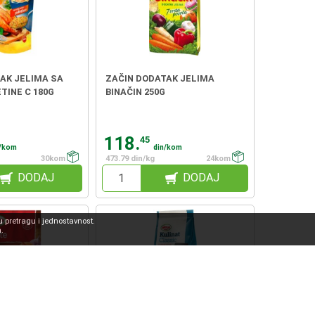
AK JELIMA SA
ZAČIN DODATAK JELIMA
TINE C 180G
BINAČIN 250G
118.
45
n/kom
din/kom
30kom
473.79 din/kg
24kom
DODAJ
DODAJ
 pretragu i jednostavnost.
.