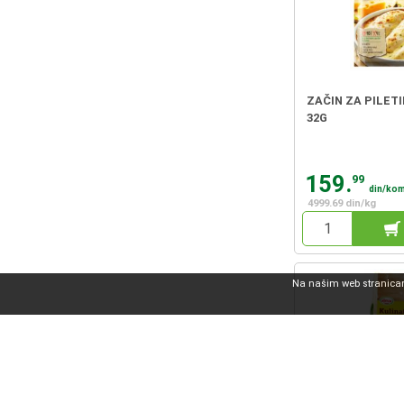
ZAČIN ZA PILETI
32G
159.
99
din/ko
4999.69 din/kg
Na našim web stranicama