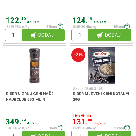
122.
124.
40
19
din/kom
din/kom
6119.95 din/kg
35kom
6209.30 din/kg
45kom
DODAJ
DODAJ
-21%
Akcija 02.08-31.08
BIBER U ZRNU CRNI NAŠE
BIBER MLEVENI CRNI KOTANYI
NAJBOLJE 55G MLIN
20G
166.86 din
349.
131.
99
99
din/kom
din/kom
6363.45 din/kg
8kom
6599.50 din/kg
25kom