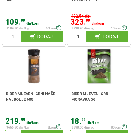
50G
KOTANYI 100G
432.54 din
109.
323.
99
99
din/kom
din/kom
2199.80 din/kg
60kom
3239.90 din/kg
10kom
DODAJ
DODAJ
BIBER MLEVENI CRNI NAŠE
BIBER MLEVENI CRNI
NAJBOLJE 60G
MORAVKA 5G
219.
18.
99
99
din/kom
din/kom
3666.50 din/kg
8kom
3798.00 din/kg
80kom