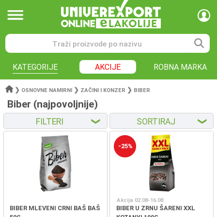
KATEGORIJE
AKCIJE
ROBNA MARKA
❯
❯
❯
OSNOVNE NAMIRNI
ZAČINI I KONZER
BIBER
Biber (najpovoljnije)
FILTERI
SORTIRAJ
❮
❮
-25%
Akcija 02.08-16.08
BIBER MLEVENI CRNI BAŠ BAŠ
BIBER U ZRNU ŠARENI XXL