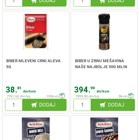
DODAJ
DODAJ
BIBER MLEVENI CRNI ALEVA
BIBER U ZRNU MEŠAVINA
5G
NAŠE NAJBOLJE 50G MLIN
38.
394.
81
99
din/kom
din/kom
7761.60 din/kg
100kom
7899.80 din/kg
8kom
DODAJ
DODAJ