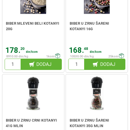
BIBER MLEVENI BELI KOTANYI
BIBER U ZRNU ŠARENI
20G
KOTANYI 16G
178.
168.
20
48
din/kom
din/kom
8910.00 din/kg
1kom
10530.00 din/kg
25kom
DODAJ
DODAJ
BIBER U ZRNU CRNI KOTANYI
BIBER U ZRNU ŠARENI
41G MLIN
KOTANYI 35G MLIN