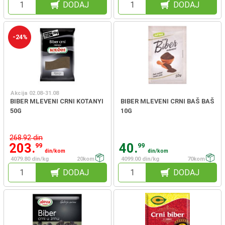
DODAJ
DODAJ
-24%
Akcija 02.08-31.08
BIBER MLEVENI CRNI KOTANYI
BIBER MLEVENI CRNI BAŠ BAŠ
50G
10G
268.92 din
203.
40.
99
99
din/kom
din/kom
4079.80 din/kg
20kom
4099.00 din/kg
70kom
DODAJ
DODAJ