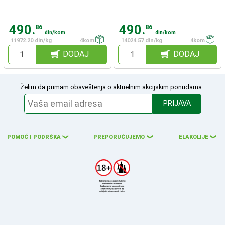
490.
490.
86
86
din/kom
din/kom
11972.20 din/kg
4kom
14024.57 din/kg
4kom
DODAJ
DODAJ
Želim da primam obaveštenja o aktuelnim akcijskim ponudama
PRIJAVA
POMOĆ I PODRŠKA
PREPORUČUJEMO
ELAKOLIJE
❮
❮
❮