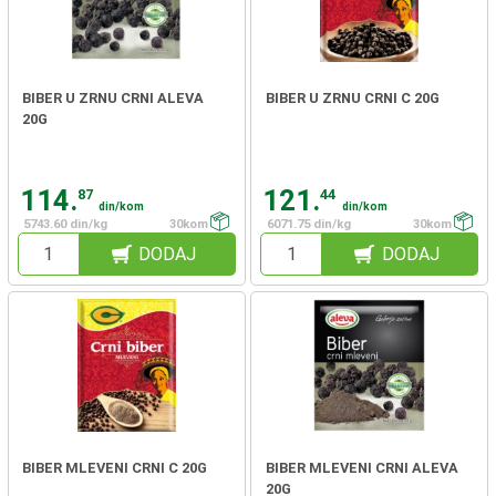
BIBER U ZRNU CRNI ALEVA
BIBER U ZRNU CRNI C 20G
20G
114.
121.
87
44
din/kom
din/kom
5743.60 din/kg
30kom
6071.75 din/kg
30kom
DODAJ
DODAJ
BIBER MLEVENI CRNI C 20G
BIBER MLEVENI CRNI ALEVA
20G