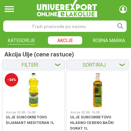
KATEGORIJE
AKCIJE
ROBNA MARKA
Akcija Ulje (cene rastuce)
FILTERI
SORTIRAJ
❮
❮
-34%
Akcija 02.08.-16.08.
Akcija 02.08.-16.08.
ULJE SUNCOKRETOVO
ULJE SUNCOKRETOVO
DIJAMANT MEDITERAN 1L
HLADNO CEĐENO BAČKI
DUKAT 1L