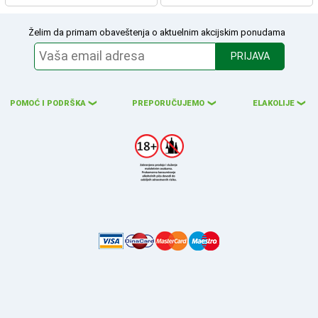
Želim da primam obaveštenja o aktuelnim akcijskim ponudama
PRIJAVA
POMOĆ I PODRŠKA
PREPORUČUJEMO
ELAKOLIJE
❮
❮
❮