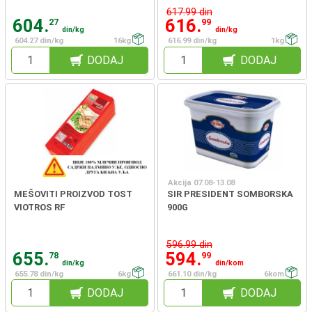
617.99 din
604.
616.
27
99
din/kg
din/kg
604.27 din/kg
16kg
616.99 din/kg
1kg
DODAJ
DODAJ
Akcija 07.08-13.08
MEŠOVITI PROIZVOD TOST
SIR PRESIDENT SOMBORSKA
VIOTROS RF
900G
596.99 din
655.
594.
78
99
din/kg
din/kom
655.78 din/kg
6kg
661.10 din/kg
6kom
DODAJ
DODAJ