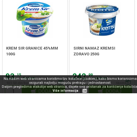
KREM SIR GRANICE 45%MM
SIRNI NAMAZ KREMSI
100G
ZDRAVO 250G
93.
242.
15
99
din/kom
din/kom
Na našim web stranicama koristimo tzv. kolačiće (cookies), kako bismo korisnicima
osigurali najbolju moguću pretragu i jednostavnost.
931.50 din/kg
20kom
971.96 din/kg
6kom
Daljim pregledima elakolije web stranica, dajete svoj pristanak za korišćenje kolačića
DODAJ
DODAJ
Više informacija
OK