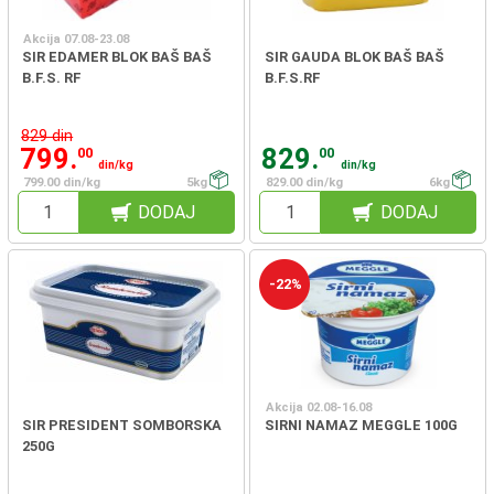
Akcija 07.08-23.08
SIR EDAMER BLOK BAŠ BAŠ
SIR GAUDA BLOK BAŠ BAŠ
B.F.S. RF
B.F.S.RF
829 din
799.
829.
00
00
din/kg
din/kg
799.00 din/kg
5kg
829.00 din/kg
6kg
DODAJ
DODAJ
-22%
Akcija 02.08-16.08
SIR PRESIDENT SOMBORSKA
SIRNI NAMAZ MEGGLE 100G
250G