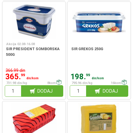
Akcija 02.08-16.08
SIR PRESIDENT SOMBORSKA
SIR GREKOS 250G
500G
366.99 din
365.
198.
99
99
din/kom
din/kom
731.98 din/kg
8kom
795.96 din/kg
16kom
DODAJ
DODAJ