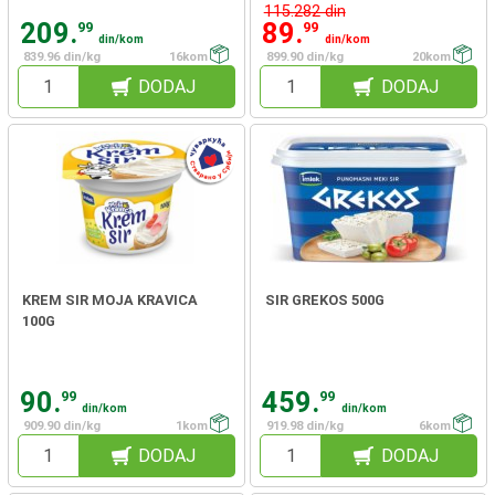
115.282 din
209.
89.
99
99
din/kom
din/kom
839.96 din/kg
16kom
899.90 din/kg
20kom
DODAJ
DODAJ
KREM SIR MOJA KRAVICA
SIR GREKOS 500G
100G
90.
459.
99
99
din/kom
din/kom
909.90 din/kg
1kom
919.98 din/kg
6kom
DODAJ
DODAJ