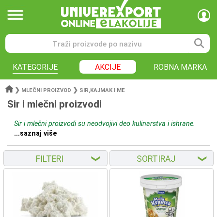
KATEGORIJE
AKCIJE
ROBNA MARKA
❯
❯
MLEČNI PROIZVOD
SIR,KAJMAK I ME
Sir i mlečni proizvodi
Sir i mlečni proizvodi su neodvojivi deo kulinarstva i ishrane.
...saznaj više
FILTERI
SORTIRAJ
❮
❮