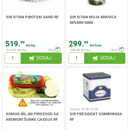
SIR SITAN PIROTSKI SAND RF
SIR SITAN MOJA KRAVICA
60%MM 500G
519.
299.
99
99
din/kg
din/kom
519.99 din/kg
14kg
599.98 din/kg
1kom
DODAJ
DODAJ
Akcija 02.08-16.08
HOMOG.BILJNI PROIZVOD SA
SIR PRESIDENT SOMBORSKA
AROMOM ŠUNKE CASEUS RF
RF