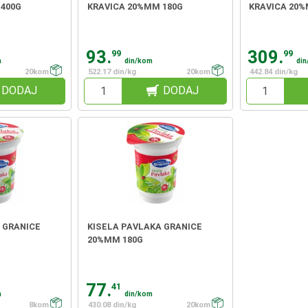
 400G
KRAVICA 20%MM 180G
KRAVICA 20%
93.
309.
99
99
m
din/kom
di
20kom
522.17 din/kg
20kom
442.84 din/kg
DODAJ
DODAJ
 GRANICE
KISELA PAVLAKA GRANICE
20%MM 180G
77.
41
m
din/kom
8kom
430.08 din/kg
20kom