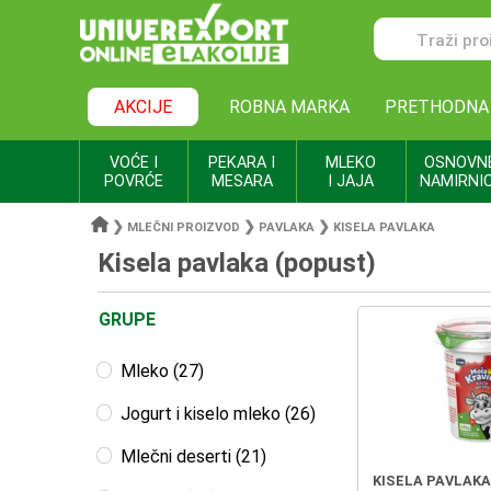
AKCIJE
ROBNA MARKA
PRETHODNA
VOĆE I
PEKARA I
MLEKO
OSNOVN
POVRĆE
MESARA
I JAJA
NAMIRNI
❯
❯
❯
MLEČNI PROIZVOD
PAVLAKA
KISELA PAVLAKA
Kisela pavlaka (popust)
GRUPE
Mleko (27)
Jogurt i kiselo mleko (26)
Mlečni deserti (21)
KISELA PAVLAK