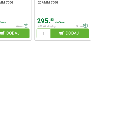
MM 700G
20%MM 700G
295.
83
n/kom
din/kom
6kom
422.62 din/kg
6kom
DODAJ
DODAJ