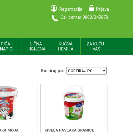
Registracija
Prijava
Call centar 0800/345678
PIĆA I
LIČNA
KUĆNA
ZA KUĆU
NAPICI
HIGIJENA
HEMIJA
I VAS
Sortiraj po:
LAKA MOJA
KISELA PAVLAKA GRANICE