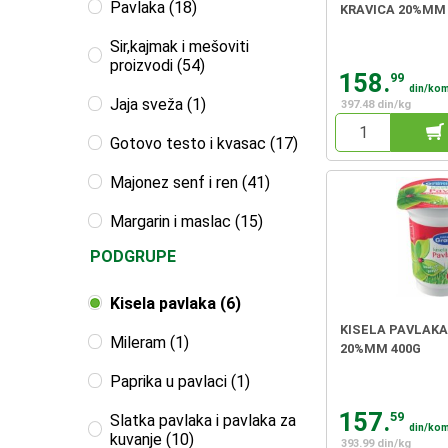
Pavlaka (18)
KRAVICA 20%MM
Sir,kajmak i mešoviti
proizvodi (54)
158.
99
din/ko
Jaja sveža (1)
397.48 din/kg
Gotovo testo i kvasac (17)
Majonez senf i ren (41)
Margarin i maslac (15)
PODGRUPE
Kisela pavlaka (6)
KISELA PAVLAKA
Mileram (1)
20%MM 400G
Paprika u pavlaci (1)
157.
59
Slatka pavlaka i pavlaka za
din/ko
kuvanje (10)
393.99 din/kg