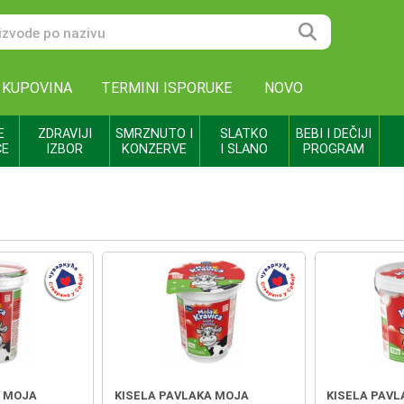
 KUPOVINA
TERMINI ISPORUKE
NOVO
E
ZDRAVIJI
SMRZNUTO I
SLATKO
BEBI I DEČIJI
CE
IZBOR
KONZERVE
I SLANO
PROGRAM
A MOJA
KISELA PAVLAKA MOJA
KISELA PAV